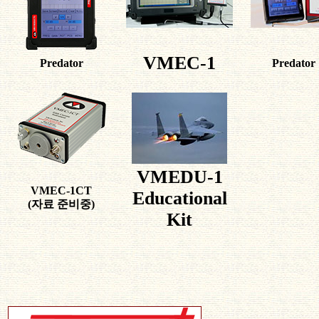
VMEC-1
Predator
Predator
VMEDU-1
VMEC-1CT
Educational
(자료 준비중)
Kit