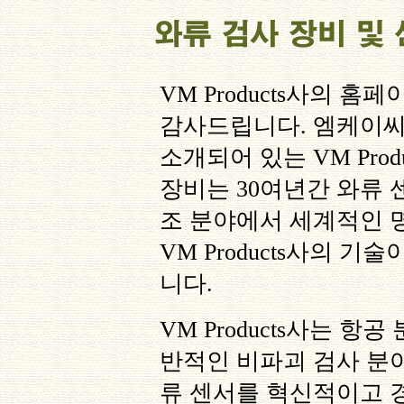
VM Products
사의 홈페
감사드립니다
.
엠케이씨
소개되어 있는
VM Prod
장비는
30
여년간 와류 
조 분야에서 세계적인 
VM Products
사의 기술
니다
.
VM Products
사는 항공 
반적인 비파괴 검사 분
류 센서를 혁신적이고 