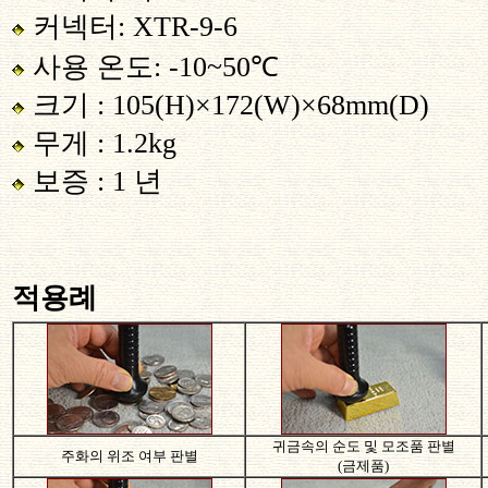
커넥터
: XTR-9-6
사용 온도
: -10
~
50
℃
크기
: 105(H)×172(W)×68mm(D)
무게
: 1.2
kg
보증
: 1
년
적용례
귀금속의 순도 및 모조품 판별
주화의 위조 여부 판별
(금제품)