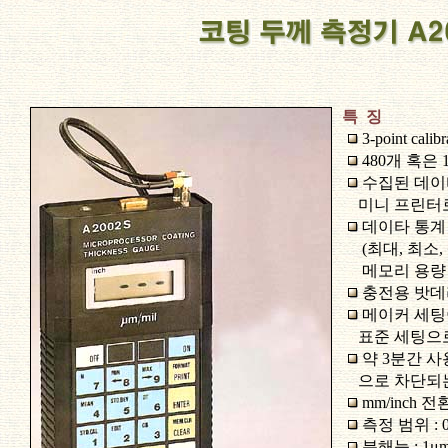
특 징
3-point ca
480개 혹은 
수집된 데이
미니 프린터로
데이타 통계
(최대, 최소,
메모리 용량 
충전용 밧데
메이커 세팅
표준 세팅으로
약 3분간 
으로 차단되는
mm/inch 
측정 범위 : 0-
분해능 : 1μ