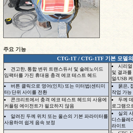
주요 기능
CTG-1T / CTG-1TF 기본 모
시리얼 
견고한, 통합 변위 트랜스듀서 및 솔레노이드
및 결과를
임팩터를 가진 휴대용 충격 에코 테스트 헤드
얼/USB 
버튼 클릭으로 영어(인치) 또는 미터법(센티미
묽은, 
터) 단위 사이를 전환
작업 가능 
콘크리트에서 충격 에코 테스트 헤드의 사용에
두께 
커플링 에이전트가 필요하지 않음
로그램으로
실외 사
알려진 두께 위치 또는 올슨의 기본 파라미터를
디스플레이
사용하여 쉽게 음속 보정
라이트