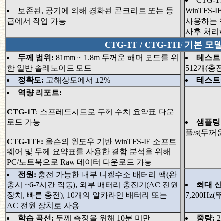
CTG-
보존된, 공기에 의해 경화된 콘크리트 또는 등
WinTFS-
급에서 작업 가능
사용하는 윈
사후 처리
CTG-1T / CTG-1TF 기본 
두께 범위:
81mm ~ 1.8m 두꺼운 해머 모드를 위
테스트 
한 일반 솔레노이드 모드
512개(충
정확도:
고해상도에서 ±2%
테스트
역량 리포트:
CTG-1T:
스프레드시트로 두께 수치 요약표 다운
로드 가능
샘플링
플/s(두꺼운)
CTG-1TF:
올슨의 윈도우 기반 WinTFS-IE 소프트
웨어 및 두께 요약표를 사용한 결함 분석을 위해
PC/노트북으로 Raw 데이터 다운로드 가능
전원:
충전 가능한 내부 니켈수소 배터리 팩(완
충시 ~6-7시간 작동); 외부 배터리 충전기(AC 전원
최대 신
장치, 빠른 충전), 10개의 알카라인 배터리 또는
7,200Hz(
AC 전원 장치로 사용
학습 곡선:
두께 측정을 위해 10분 미만
중량:
2