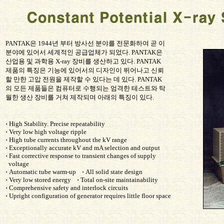
PANTAK은 1944년 부터 방사선 분야를 전문화하여 곧 이
분야에 있어서 세계적인 공급업체가 되었다. PANTAK은
산업용 및 과학용 X-ray 장비를 생산하고 있다. PANTAK
제품의 특징은 기능에 있어서의 디자인이 뛰어나고 신뢰
할 만한 고압 전원을 제작할 수 있다는 데 있다. PANTAK
의 모든 제품들은 컴퓨터로 수행되는 엄격한 테스트와 탁
월한 생산 장비를 거쳐 제작되며 아래의 특징이 있다.
·
High Stability. Precise repeatability
·
Very low high voltage ripple
·
High tube currents throughout the kV range
·
Exceptionally accurate kV and mA selection and output
·
Fast corrective response to transient changes of supply
voltage
·
Automatic tube warm-up
·
All solid state design
·
Very low stored energy
·
Total on-site maintainability
·
Comprehensive safety and interlock circuits
·
Upright configuration of generator requires little floor space