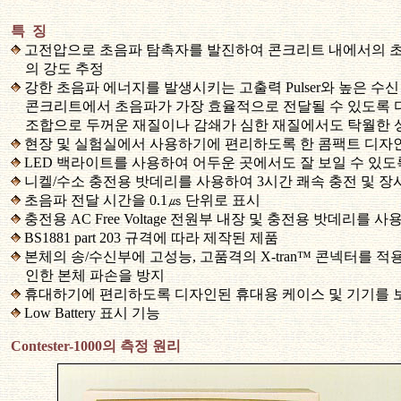
특 징
고전압으로 초음파 탐촉자를 발진하여 콘크리트 내에서의 
의 강도 추정
강한 초음파 에너지를 발생시키는 고출력 Pulser와 높은 수신 감도
콘크리트에서 초음파가 가장 효율적으로 전달될 수 있도록 
조합으로 두꺼운 재질이나 감쇄가 심한 재질에서도 탁월한 
현장 및 실험실에서 사용하기에 편리하도록 한 콤팩트 디자
LED 백라이트를 사용하여 어두운 곳에서도 잘 보일 수 있도
니켈/수소 충전용 밧데리를 사용하여 3시간 쾌속 충전 및 장
초음파 전달 시간을 0.1㎲ 단위로 표시
충전용 AC Free Voltage 전원부 내장 및 충전용 밧데리를 
BS1881 part 203 규격에 따라 제작된 제품
본체의 송/수신부에 고성능, 고품격의 X-tran™ 콘넥터를 
인한 본체 파손을 방지
휴대하기에 편리하도록 디자인된 휴대용 케이스 및 기기를 
Low Battery 표시 기능
Contester-1000의 측정 원리