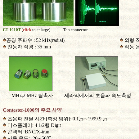
CT-1010T
(
click
to enlarge) Top connector
공칭 주파수 : 52 kHz(radial)
외형 
진동자 직경
: 35 mm
작동 
1 MHz,2 MHz 탐촉자 세라믹에서의 초음파 속도
Contester-1000의 주요 사양
초음파 전달 시간 [측정 범위]: 0.1㎲∼1999.9 ㎲
디스플레이: 4 1/2행 Digit
콘넥터: BNC/X-tran
사용 온도: -20∼50℃