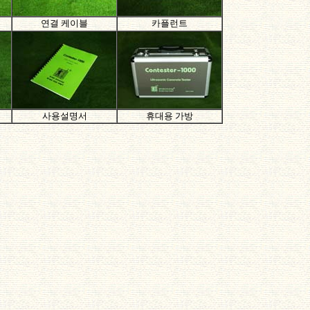
연결 케이블
카플런트
사용설명서
휴대용 가방