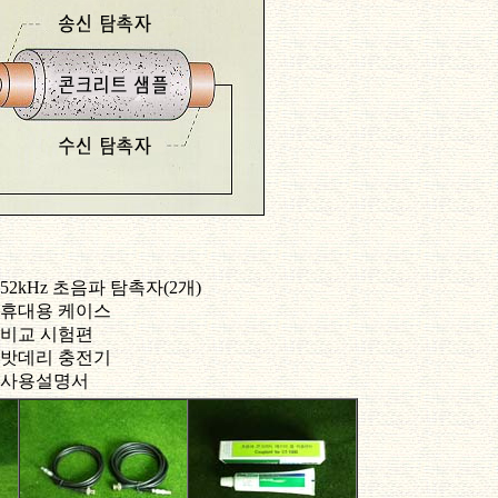
52kHz 초음파 탐촉자(2개)
휴대용 케이스
비교 시험편
밧데리 충전기
사용설명서