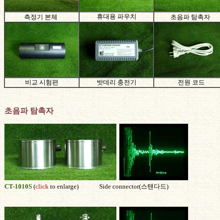
휴대용 파우치
측정기 본체
초음파 탐촉자
비교 시험편
밧데리 충전기
전원 코드
초음파 탐촉자
CT-1010S
(
click
to enlarge) Side connector(
스탠다드)