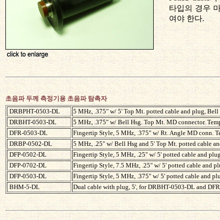
타입의 경우 
여야 한다.
초음파 두께 측정기용 초음파 탐촉자
DRBPHT-0503-DL
5 MHz, .375" w/ 5' Top Mt. potted cable and plug, Bel
DRBHT-0503-DL
5 MHz, .375" w/ Bell Hsg. Top Mt. MD connector. Tem
DFR-0503-DL
Fingertip Style, 5 MHz, .375" w/ Rt. Angle MD conn. 
DRBP-0502-DL
5 MHz, .25" w/ Bell Hsg and 5' Top Mt. potted cable a
DFP-0502-DL
Fingertip Style, 5 MHz, .25" w/ 5' potted cable and plu
DFP-0702-DL
Fingertip Style, 7.5 MHz, .25" w/ 5' potted cable and p
DFP-0503-DL
Fingertip Style, 5 MHz, .375" w/ 5' potted cable and pl
BHM-5-DL
Dual cable with plug, 5', for DRBHT-0503-DL and DF