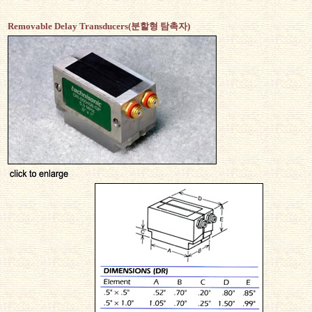
Removable Delay Transducers(분할형 탐촉자)