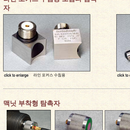
자
라인 포커스 수침용
맥닛 부착형 탐촉자