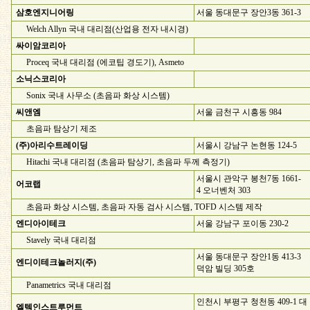
삼호엔지니어링
서울 동대문구 장안3동 361-3
Welch Allyn 국내 대리점(산업용 전자 내시경)
싸이암코리아
Proceq 국내 대리점 (에코팁 경도기), Asmeto
소닉스코리아
Sonix 국내 사무소 (초음파 화상 시스템)
씨앤엠
서울 금천구 시흥동 984
초음파 탐상기 제조
(주)아리수트레이딩
서울시 강남구 논현동 124-5
Hitachi 국내 대리점 (초음파 탐상기, 초음파 두께 측정기)
서울시 관악구 봉천7동 1661-
어코랩
4 오너벤처 303
초음파 화상 시스템, 초음파 자동 검사 시스템, TOFD 시스템 제작
엔디아이테크
서울 강남구 포이동 230-2
Stavely 국내 대리점
서울 동대문구 장안1동 413-3
엔디이테크놀러지(주)
덕암 빌딩 305호
Panametrics 국내 대리점
인천시 부평구 청천동 409-1 대
엘텍인스트루먼트