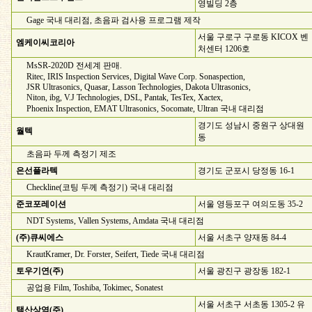
영빌딩 2층
Gage 국내 대리점, 초음파 검사용 프로그램 제작
서울 구로구 구로동 KICOX 벤
엠케이씨코리아
처센터 1206호
MsSR-2020D 전세계 판매.
Ritec, IRIS Inspection Services, Digital Wave Corp. Sonaspection,
JSR Ultrasonics, Quasar, Lasson Technologies, Dakota Ultrasonics,
Niton, ibg, V.J Technologies, DSL, Pantak, TesTex, Xactex,
Phoenix Inspection, EMAT Ultrasonics, Socomate, Ultran 국내 대리점
경기도 성남시 중원구 상대원
월텍
동
초음파 두께 측정기 제조
은선플라텍
경기도 군포시 당정동 16-1
Checkline(코팅 두께 측정기) 국내 대리점
준코포레이션
서울 영등포구 여의도동 35-2
NDT Systems, Vallen Systems, Amdata 국내 대리점
(주)큐씨에스
서울 서초구 양재동 84-4
KrautKramer, Dr. Forster, Seifert, Tiede 국내 대리점
토우기연(주)
서울 광진구 광장동 182-1
공업용 Film, Toshiba, Tokimec, Sonatest
서울 서초구 서초동 1305-2 유
택산상역(주)