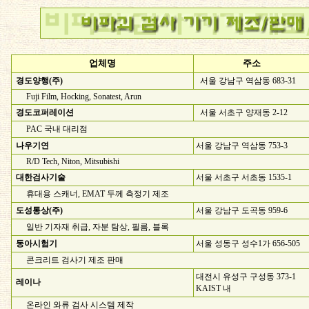
업체명
주소
경도양행(주)
서울 강남구 역삼동 683-31
Fuji Film, Hocking, Sonatest, Arun
경도코퍼레이션
서울 서초구 양재동 2-12
PAC 국내 대리점
나우기연
서울 강남구 역삼동 753-3
R/D Tech, Niton, Mitsubishi
대한검사기술
서울 서초구 서초동 1535-1
휴대용 스캐너, EMAT 두께 측정기 제조
도성통상(주)
서울 강남구 도곡동 959-6
일반 기자재 취급, 자분 탐상, 필름, 블록
동아시험기
서울 성동구 성수1가 656-505
콘크리트 검사기 제조 판매
대전시 유성구 구성동 373-1
레이나
KAIST 내
온라인 와류 검사 시스템 제작