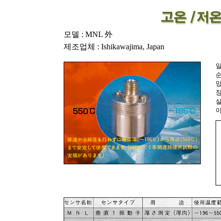
모델 : MNL 外
제조업체 : Ishikawajima, Japan
일
망
장
실
이