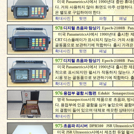
미국 Panametrics사에서 1990년대 중반
다. 거의 사용하지 않아 화면도 아주 선명하다
은 별도로 구입하여야 한다.
확대사진
뒷면
파형
패널
978
디지털 초음파 탐상기
Epoch-2100B
Pan
미국 Panametrics사에서 1990년대 출
CRT 디스플레이가 표시되지 않는다. 거의 사
골동품으로 보관하기에 적합하다. 출시 가격은 US$
확대사진
뒷면
패널
977
디지털 초음파 탐상기
Epoch-2100B
Pan
미국 Panametrics사에서 1990년대 출시
적으로 표시되지만 펄서가 작동하지 않는다. 
시용 또는 골동품으로 보관하기에 적합하다. 출시 가
확대사진
뒷면
패널
976
용접부 결함 시험편
Edukit
Sonaspectio
영국 Sonaspection사의 제품으로 초음파,
다. 용접부에 인공 결함을 심어 놓았으며 결함에
의 결함이 들어 있으며 대체로 깨끗한 상태이다
확대사진
975
초음파 리시버
DPR500
JSR Ultrasonics
미국 JSR Ultrasonics사에서 제조한 듀얼