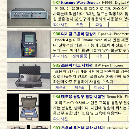
987
Fracture Wave Detector
F4000
Digital
이 장비는 음향 방출 측정기로 고압 가스 실린더
사하는데 적합하다. B채널 램프는 작동하지 
향 방출 검사 및 연구에 유용하게 사용할 수 있다
확대사진
뒷면
파형
986
디지털 초음파 탐상기
Epoch 4
Panametr
Epoch 4는 미국 Panametrics사에서 
다. 전체적인 외관과 기능이 양호하며 신호가
된다. 구식이어서 화면이 밝지 않아 불편할 수 
확대사진
전체물품
파형
985
초음파 비교 시험편
IIW type 1
Korea
초음파 검사 장비를 세팅하고 탐촉자를 검증할 
질로 만들어져 있으며 플라스틱 가방 안에 들
하는데 아주 유용하게 사용할 수 있다.
제품A
제품B
제품C
984
데모용 용접부 결함 시험편
Demo Kit
Fl
미국 FlawTech사에서 만든 교육용 용접부 
개는 분실된 상태이다. 시편에 결함의 위치는
용접부 결함 검사 연습 및 교육에 유용하다.
확대사진
983
초음파 용접부 결함 시험편
Ultrasonic Ki