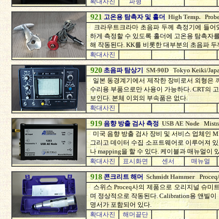
확대사진
파형
921
고온용 탐촉자 및 홀더
High Temp.
Prob
크라우트크라마 초음파 두께 측정기에 들어있
하게 측정할 수 있도록 홀더에 고온용 탐촉자를
해 작동된다. KK를 비롯한 대부분의 초음파 
확대사진
920
초음파 탐상기
SM-90D
Tokyo Keiki/Jap
일본 동경계기에서 제작한 장비로서 외형은 깨
수리용 부품으로만 사용이 가능하다. CRT의 
보인다. 본체 이외의 부속품은 없다.
확대사진
919
음향 방출 검사 측정
USB AE Node
Mist
미국 음향 방출 검사 장비 및 서비스 업체인 Mis
그리고 데이터 수집 소프트웨어로 이루어져 있
나 mapping을 할 수 있다. 케이블과 매뉴얼이 
확대사진
표시화면
센서
매뉴얼
918
콘크리트 해머
Schmidt Hammer
Proceq
스위스 Proceq사의 제품으로 오리지널 슈미
며 정상적으로 작동된다. Calibration용 
명서가 포함되어 있다.
확대사진
해머끝단