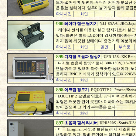
도가 떨어지며 뒷면의 배터리 커버가 분실된 
은 없는 상태이다. 알루미늄 가방과 함께 공급된
확대사진
화면
900
레이다 철근 탐지기
NJJ-85AA
JRC/Japa
레이다 센서를 이용한 철근 탐지기로서 철근
있다. 화면은 흑백 LCD이며 검사한 데이터는
하지 않아 깨끗한 상태이다. 충전기와 여분의 
확대사진
화면
밑면
부속품
899
디지털 초음파 탐상기
USD-15S
KK Bran
디지털 초음파 탐상기로서 300/150V, 0.5-20
면을 가지고 있으며 아주 깨끗한 상태이다. 
용하다. BNC 커넥터가 장착되어 있으며 220V
확대사진
화면
898
에코팁 경도기
EQUOTIP 2
Proceq/Swiss
EQUOTIP 2 모델로 양호한 상태이며 정확
외형은 깨끗한 편이 못된다. 디바이스는 D타입
방이 있으며 그 외의 부속품은 없다.
확대사진
화면
897
초음파 펄서 리시버
DPR500S
Sonix/US
미국 Imaginant사(JSR 브랜드)에서 제조한
내장하고 있다. 장비 표면에는 약간의 스크래치