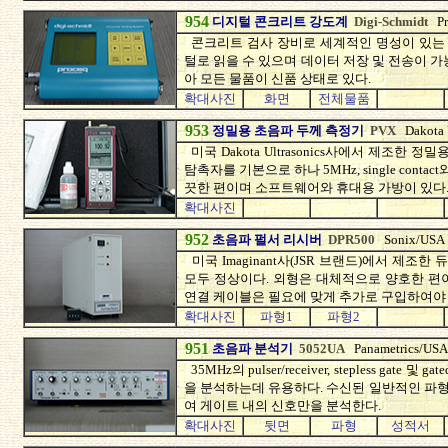
954
디지털 콘크리트 강도계
Digi-Schmidt
P
콘크리트 검사 장비로 세계적인 명성이 있는 스
털로 읽을 수 있으며 데이터 저장 및 전송이 
아 모든 물품이 신품 상태로 있다.
확대사진
화면
전체물품
953
정밀용 초음파 두께 측정기
PVX
Dakota 
미국 Dakota Ultrasonics사에서 제조한 
탐촉자를 기본으로 하나 5MHz, single cont
끗한 편이며 소프트웨어와 휴대용 가방이 있다.
확대사진
952
초음파 펄서 리시버
DPR500
Sonix/USA
미국 Imaginant사(JSR 브랜드)에서 제조한 
모두 정상이다. 외형은 대체적으로 양호한 편
연결 케이블은 필요에 맞게 추가로 구입하여야 
확대사진
파형1
파형2
951
초음파 분석기
5052UA
Panametrics/USA
35MHz의 pulser/receiver, stepless gate
을 분석하는데 유용하다. 수신된 일반적인 파
여 게이트 내의 신호만을 분석한다.
확대사진
뒷면
파형
성적서