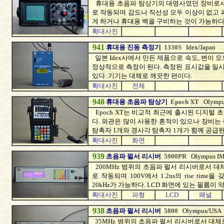
휴대용 초음파 탐상기의 대명사였던 장비로서 
로 작동되며 감도나 직선성 모두 이상이 없고 
게 하거나 휴대용 백을 구비하는 것이 가능하다.
확대사진
941
휴대용 진동 측정기
1330S
Idex/Japan
일본 Idex사에서 만든 제품으로 속도, 변이 
정상적으로 측정이 된다. 측정된 표시값을 일시
있다. 기기는 대체로 깨끗한 편이다.
확대사진
전체
940
휴대용 초음파 탐상기
Epoch XT
Olymp
Epoch XT는 비교적 최근에 출시된 디지털
다. 외관은 많이 사용한 흔적이 있으나 장비는
탐촉자 1개와 경사각 탐촉자 1개가 함께 공급된
확대사진
화면
939
초음파 펄서 리시버
5900PR
Olympus I
200MHz 범위의 초음파 펄서 리시버로서 대
로 작동되며 100V에서 1.2ns의 rise time
20kHz가 가능하다. LCD 화면에 있는 필름이 
확대사진
파형
LCD
패널
938
초음파 펄서 리시버
5800
Olympus/USA
35MHz 범위의 초음파 펄서 리시버로서 대체