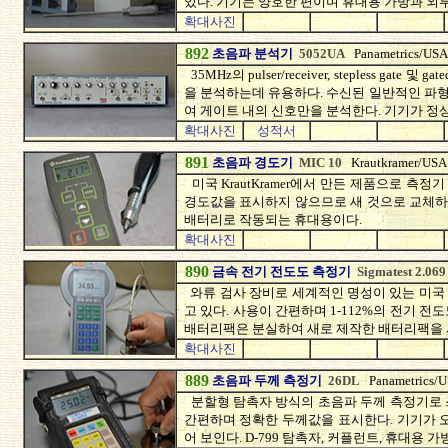
있다. 기기는 양호한 편이며 휴대용 가방과 외
확대사진
892
초음파 분석기
5052UA
Panametrics/USA
35MHz의 pulser/receiver, stepless gate
을 분석하는데 유용하다. 수신된 일반적인 파
여 게이트 내의 신호만을 분석한다. 기기가 정
확대사진
성적서
891
초음파 경도기
MIC 10
Krautkramer/USA
미국 KrautKramer에서 만든 제품으로 
경도값을 표시하지 않으므로 새 것으로 교체하여
배터리로 작동되는 휴대용이다.
확대사진
890
금속 전기 전도도 측정기
Sigmatest 2.06
와류 검사 장비로 세계적인 명성이 있는 미국 F
고 있다. 사용이 간편하며 1-112%의 전기 
배터리팩은 분실하여 새로 제작한 배터리팩을 
확대사진
889
초음파 두께 측정기
26DL
Panametrics/
분할형 탐촉자 방식의 초음파 두께 측정기로 스틸
간편하며 정확한 두께값을 표시한다. 기기가 
어 보인다. D-799 탐촉자, 커플런트, 휴대용 가