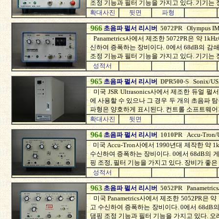
조정 기능과 필터 기능을 가지고 있다. 기기는
확대사진
뒷면
파형
966
초음파 펄서 리시버
5072PR
Olympus I
Panametrics사에서 제조한 5072PR은 약 
신하여 증폭하는 장비이다. 0에서 68dB의 감
조정 기능과 필터 기능을 가지고 있다. 기기는
성적서
965
초음파 펄서 리시버
DPR500-S
Sonix/U
미국 JSR Ultrasonics사에서 제조한 듀얼 펄
에 사용할 수 있으나 그 경우 두 개의 초음파 탐
파형은 양호하게 표시된다. 컨트롤 소프트웨어
확대사진
뒷면
964
초음파 펄서 리시버
1010PR
Accu-Tron
미국 Accu-Tron사에서 1990년대 제작한 약
수신하여 증폭하는 장비이다. 0에서 68dB의 
핑 조정, 필터 기능을 가지고 있다. 장비가 좋
성적서
963
초음파 펄서 리시버
5052PR
Panametric
미국 Panametrics사에서 제조한 5052PR은
고 수신하여 증폭하는 장비이다. 0에서 68dB
댐핑 조정 기능과 필터 기능을 가지고 있다. 