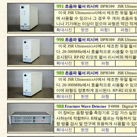
991
초음파 펄서 리시버
DPR500
JSR Ultras
미국 JSR Ultrasonics사에서 제조한 듀얼 펄
에 사용할 수 있으나 그 경우 두 개의 초음파 탐
니나 기기에는 이상이 없으며 파형은 약간 작게 
확대사진
뒷면
파형1
파형2
990
초음파 펄서 리시버
DPR500
JSR Ultras
미국 JSR Ultrasonics사에서 제조한 듀얼
다. 20-300MHz에서 효율적으로 사용할 수
표시된다. RP-H2 리모트 펄서 리시버와 케이블
확대사진
뒷면
파형
989
초음파 펄서 리시버
DPR500
JSR Ultras
미국 JSR Ultrasonics사에서 제조한 듀얼
다. 20-300MHz에서 효율적으로 사용할 수
이며 파형도 양호하게 표시된다. RP-H2 리모
확대사진
뒷면
파형
988
Fracture Wave Detector
F4000
Digital
이 장비는 음향 방출 측정기로 고압 가스 실린더
사하는데 적합하다. B채널 램프는 작동하지 
향 방출 검사 및 연구에 유용하게 사용할 수 있다
확대사진
뒷면
파형