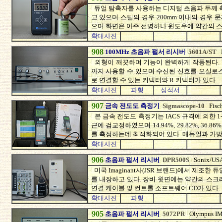
듀얼 탐촉자를 사용하는 디지털 초음파 두께 측
고 있으며 스틸의 경우 200mm 이내의 경우 
으며 화면은 아주 선명하나 윈도우에 약간의 
확대사진
908
100MHz 초음파 펄서 리시버
5601A/ST
외형이 깨끗하며 기능이 완벽하게 작동된다. 초
까지 사용할 수 있으며 수신된 신호를 오실로스코
로 연결할 수 있는 커넥터와 R 커넥터가 있다.
확대사진
파형
성적서
907
금속 전도도 측정기
Sigmascope-10
Fisc
본 금속 전도도 측정기는 IACS 규격에 의한 1-1
근에 검교정하였으며 14.94%, 29.82%, 36.
를 측정하는데 최적화되어 있다. 매뉴얼과 가방
확대사진
906
초음파 펄서 리시버
DPR500S
Sonix/US
미국 Imaginant사(JSR 브랜드)에서 제조한 
를 내장하고 있다. 장비 윗면에는 약간의 스크
연결 케이블 및 컨트롤 소프트웨어 CD가 있다.
확대사진
파형
905
초음파 펄서 리시버
5072PR
Olympus I