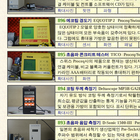
결 케이블 및 컨트롤 소프트웨어 CD가 있다.
확대사진
뒷면
파형
896
에코팁 경도기
EQUOTIP 2
Proceq/Swiss
EQUOTIP 2 모델로 양호한 상태이며 정확
않은 상태이며 모든 부속품이 갖추어져 있다.
다. 그럼에도 휴대용 가방은 깔끔한 편이 못된다
확대사진
센서
화면
패널
895
초음파 콘크리트 테스터
TICO
Proceq/S
스위스 Proceq사의 제품으로 현재는 생산되
연결 케이블, 비교 블록과 커플런트가 있다. 기
카라인 AAA 배터리로 작동되어 휴대하기 편하
확대사진
화면
894
코팅 두께 측정기
Deltascope MP3B GA
자기 유도 방식 코팅 두께 측정기로서 탁월한
최소값, 평균값을 산출하는 통계 기능을 가지고
및 보관용 가방이 포함되어 있다. 표시 단위는 um
확대사진
893
초음파 음압 측정기
D-Sonic 1500-III
Pr
일본의 초음파 세척기 생산업체인 Pre-Tech사
주파수 범위에서 측정할 수 있는 막대 센서와 