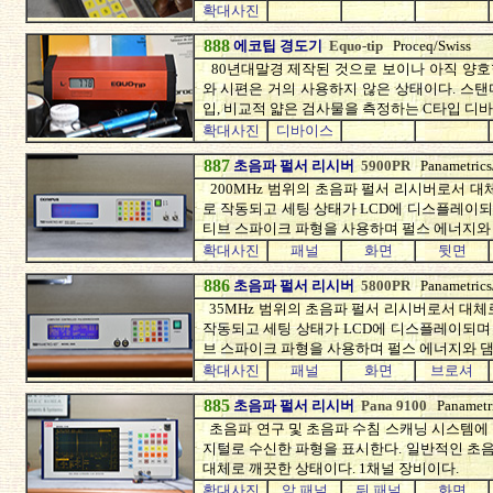
확대사진
888
에코팁 경도기
Equo-tip
Proceq/Swiss
80년대말경 제작된 것으로 보이나 아직 양호
와 시편은 거의 사용하지 않은 상태이다. 스탠
입, 비교적 얇은 검사물을 측정하는 C타입 디바
확대사진
디바이스
887
초음파 펄서 리시버
5900PR
Panametric
200MHz 범위의 초음파 펄서 리시버로서 대
로 작동되고 세팅 상태가 LCD에 디스플레이되
티브 스파이크 파형을 사용하며 펄스 에너지와 
확대사진
패널
화면
뒷면
886
초음파 펄서 리시버
5800PR
Panametric
35MHz 범위의 초음파 펄서 리시버로서 대체
작동되고 세팅 상태가 LCD에 디스플레이되며 
브 스파이크 파형을 사용하며 펄스 에너지와 댐
확대사진
패널
화면
브로셔
885
초음파 펄서 리시버
Pana 9100
Panametr
초음파 연구 및 초음파 수침 스캐닝 시스템에 
지털로 수신한 파형을 표시한다. 일반적인 초
대체로 깨끗한 상태이다. 1채널 장비이다.
확대사진
앞 패널
뒤 패널
화면