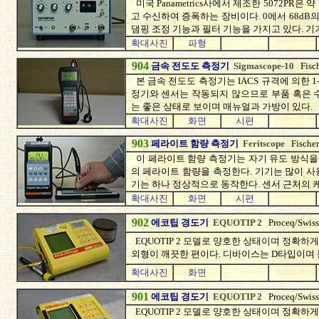
미국 Panametrics사에서 제조한 5072PR은
고 수신하여 증폭하는 장비이다. 0에서 68dB
댐핑 조정 기능과 필터 기능을 가지고 있다. 
확대사진
파형
904
금속 전도도 측정기
Sigmascope-10
Fisc
본 금속 전도도 측정기는 IACS 규격에 의한 1-1
정기와 센서는 작동되지 않으므로 부품 혹은 
는 좋은 상태로 보이며 매뉴얼과 가방이 있다.
확대사진
화면
시편
903
페라이트 함량 측정기
Feritscope
Fische
이 페라이트 함량 측정기는 자기 유도 방식을
의 페라이트 함량을 측정한다. 기기는 많이 
기는 하나 정상적으로 동작한다. 센서 근처의 
확대사진
화면
시편
902
에코팁 경도기
EQUOTIP 2
Proceq/Swiss
EQUOTIP 2 모델로 양호한 상태이며 정확
외형이 깨끗한 편이다. 디바이스는 D타입이며 
확대사진
화면
901
에코팁 경도기
EQUOTIP 2
Proceq/Swiss
EQUOTIP 2 모델로 양호한 상태이며 정확