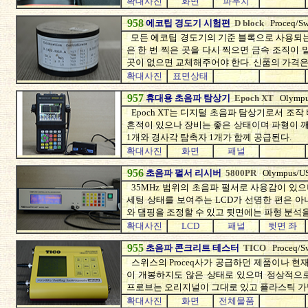
확대사진
화면
파우치
958
에코팁 경도기 시험편
D block
Proceq/Sw
모든 에코팁 경도기의 기준 블록으로 사용되는
은 한 번 찍은 곳을 다시 찍으면 금속 조직이
곳이 없으면 교체해주어야 한다. 신품의 가격은 
확대사진
표면상태
957
휴대용 초음파 탐상기
Epoch XT
Olymp
Epoch XT는 디지털 초음파 탐상기로서 조
흔적이 있으나 장비는 좋은 상태이며 파형이 
1개와 경사각 탐촉자 1개가 함께 공급된다.
확대사진
화면
패널
956
초음파 펄서 리시버
5800PR
Olympus/U
35MHz 범위의 초음파 펄서로 사용감이 있
세팅 상태를 보여주는 LCD가 선명한 편은 
와 댐핑을 조정할 수 있고 뒷면에는 파형 분석을
확대사진
LCD
패널
뒷면 좌
955
초음파 콘크리트 테스터
TICO
Proceq/S
스위스의 Proceq사가 공급하던 제품이나 현
이 개봉하지도 않은 상태로 있으며 정상적으로
프로브는 오리지널이 그대로 있고 플라스틱 가
확대사진
화면
전체물품