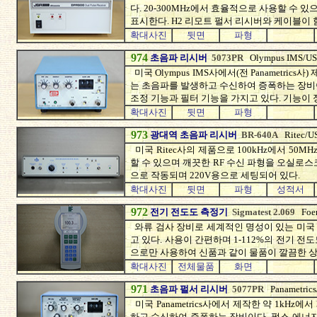
다. 20-300MHz에서 효율적으로 사용할 수
표시한다. H2 리모트 펄서 리시버와 케이블이 
확대사진
뒷면
파형
974
초음파 리시버
5073PR
Olympus IMS/U
미국 Olympus IMS사에서(전 Panametrics
는 초음파를 발생하고 수신하여 증폭하는 장비이다. p
조정 기능과 필터 기능을 가지고 있다. 기능이
확대사진
뒷면
파형
973
광대역 초음파 리시버
BR-640A
Ritec/U
미국 Ritec사의 제품으로 100kHz에서 50M
할 수 있으며 깨끗한 RF 수신 파형을 오실로
으로 작동되며 220V용으로 세팅되어 있다.
확대사진
뒷면
파형
성적서
972
전기 전도도 측정기
Sigmatest 2.069
Foe
와류 검사 장비로 세계적인 명성이 있는 미국 F
고 있다. 사용이 간편하며 1-112%의 전기 
으로만 사용하여 신품과 같이 물품이 깔끔한 
확대사진
전체물품
화면
971
초음파 펄서 리시버
5077PR
Panametric
미국 Panametrics사에서 제작한 약 1kHz에서
하고 수신하여 증폭하는 장비이다. 펄스 에너지를 10