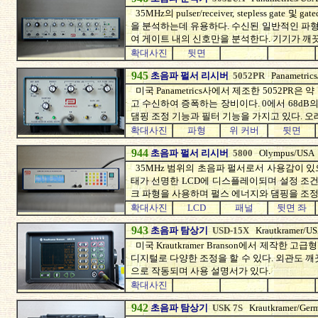
35MHz의 pulser/receiver, stepless gate
을 분석하는데 유용하다. 수신된 일반적인 파
여 게이트 내의 신호만을 분석한다. 기기가 깨
확대사진
뒷면
945
초음파 펄서 리시버
5052PR
Panametric
미국 Panametrics사에서 제조한 5052PR은
고 수신하여 증폭하는 장비이다. 0에서 68dB
댐핑 조정 기능과 필터 기능을 가지고 있다. 오
확대사진
파형
위 커버
뒷면
944
초음파 펄서 리시버
5800
Olympus/USA
35MHz 범위의 초음파 펄서로서 사용감이 
태가 선명한 LCD에 디스플레이되며 설정 조건
크 파형을 사용하며 펄스 에너지와 댐핑을 조정
확대사진
LCD
패널
뒷면 좌
943
초음파 탐상기
USD-15X
Krautkramer/U
미국 Krautkramer Branson에서 제작
디지털로 다양한 조정을 할 수 있다. 외관도 
으로 작동되며 사용 설명서가 있다.
확대사진
942
초음파 탐상기
USK 7S
Krautkramer/Ger