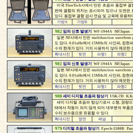
미국 FlawTech사에서 만든 초음파 용접부 
편에 결함의 위치는 표시되어 있으나 도면은 
있다. 용접부 결함 검사 연습 및 교육에 유용하다
가방A
가방B
982
임의 신호 발생기
WF-1944A
NF/Japan
일본 NF사에서 만든 multifunction wavef
도 있다. 0.01uHz에서 15MHz의 사인파, 
수의 한계가 있다. 거의 사용하지 않아 깨끗한
확대사진
뒷면
파형1
파형2
981
임의 신호 발생기
WF-1944A
NF/Japan
일본 NF사에서 만든 multifunction wavef
도 있다. 0.01uHz에서 15MHz의 사인파, 
수의 한계가 있다. 거의 사용하지 않아 깨끗한
확대사진
뒷면
파형1
파형2
980
세미 디지털 초음파 탐상기
USK-7D
K.K
세미 디지털 초음파 탐상기로서 소형, 경량으로
태에서 작동이 되지 않게 되어 대부분의 부품은
수리 보수용으로 유용할 수 있다.
확대사진
옆면
패널
979
디지털 초음파 탐상기
Epoch-2100B
Pan