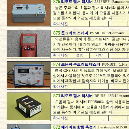
876
리모트 펄서 리시버
5828RPP
Panametri
높은 주파수의 초음파 펄서 리시버와 함께 사용
펄스를 처리한다. 동시에 이 모듈을 사용하기
으로 동작되며 외관도 깨끗한 편이다.
확대사진
875
콘크리트 스캐너
PS 50
Hilti/Germany
와전류를 이용하여 콘크리트 내의 철근이나 금
기가 간편하다. 네 개의 엔코더 바퀴를 사용하
하게 사용된다. 휴대용 파우치와 잠금 장치가 하
확대사진
설명
가방
874
초음파 콘크리트 테스터
PUNDIT
C.N.S.
영국 CNS 사의 제품으로 가장 많이 보급되고
실에서 사용하던 것으로 220V로 조정되어 있
씨에서 제작한 새 탐촉자와 케이블, 비교 시편
확대사진
873
리모트 펄서 리시버
RP-H2
JSR Ultrason
초음파 펄서 리시버 DPR500과 함께 사용되는
처리한다. 동시에 이 모듈을 사용하기 위해서는 별도
으로 동작되며 외관도 깨끗한 편이다.
확대사진
872
페라이트 함량 측정기
Feritscope MP-30