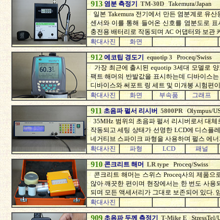
913
염분 측정기
TM-30D
Takemura/Japan
일본 Takemura 전기에서 만든 염분계로 유
센서와 이를 통해 들어온 신호를 염분도로 표
충전용 배터리로 작동되며 AC 어댑터와 보관 
확대사진
화면
912
에코팁 경도기
equotip 3
Proceq/Swiss
가장 최근에 출시된 equotip 3세대 모델
팩트 해머의 반발값을 표시하는데 디바이스는 
디바이스와 써포트 링 세트 및 미개봉 시험편이
확대사진
화면
부속품
그래프
911
초음파 펄서 리시버
5800PR
Olympus/U
35MHz 범위의 초음파 펄서 리시버로서 대체
작동되고 세팅 상태가 선명한 LCD에 디스플레
네거티브 스파이크 파형을 사용하며 펄스 에너지
확대사진
파형
LCD
패널
910
콘크리트 해머
LR type
Proceq/Swiss
콘크리트 해머는 스위스 Proceq사의 제품으
않아 깨끗한 편이며 현장에서는 한 번도 사용
되며 모든 액세서리가 그대로 보존되어 있다. 
확대사진
909
초음파 두께 측정기
T-Mike E
StressTel