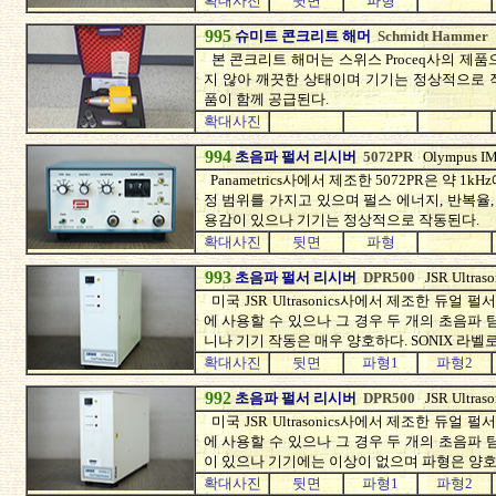
확대사진
뒷면
파형
995
슈미트 콘크리트 해머
Schmidt Hammer
본 콘크리트 해머는 스위스 Proceq사의 제
지 않아 깨끗한 상태이며 기기는 정상적으로 
품이 함께 공급된다.
확대사진
994
초음파 펄서 리시버
5072PR
Olympus I
Panametrics사에서 제조한 5072PR은 약 1
정 범위를 가지고 있으며 펄스 에너지, 반복율,
용감이 있으나 기기는 정상적으로 작동된다.
확대사진
뒷면
파형
993
초음파 펄서 리시버
DPR500
JSR Ultras
미국 JSR Ultrasonics사에서 제조한 듀얼 펄
에 사용할 수 있으나 그 경우 두 개의 초음파 탐
니나 기기 작동은 매우 양호하다. SONIX 라벨로
확대사진
뒷면
파형1
파형2
992
초음파 펄서 리시버
DPR500
JSR Ultras
미국 JSR Ultrasonics사에서 제조한 듀얼 펄
에 사용할 수 있으나 그 경우 두 개의 초음파 탐
이 있으나 기기에는 이상이 없으며 파형은 양호하
확대사진
뒷면
파형1
파형2