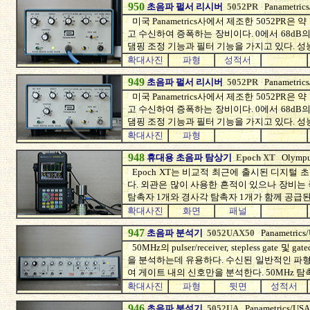
950
초음파 펄서 리시버
5052PR
Panametric
미국 Panametrics사에서 제조한 5052PR은
고 수신하여 증폭하는 장비이다. 0에서 68dB
댐핑 조정 기능과 필터 기능을 가지고 있다. 성
확대사진
파형
성적서
949
초음파 펄서 리시버
5052PR
Panametric
미국 Panametrics사에서 제조한 5052PR은
고 수신하여 증폭하는 장비이다. 0에서 68dB
댐핑 조정 기능과 필터 기능을 가지고 있다. 성
확대사진
파형
948
휴대용 초음파 탐상기
Epoch XT
Olymp
Epoch XT는 비교적 최근에 출시된 디지털
다. 외관은 많이 사용한 흔적이 있으나 장비는
탐촉자 1개와 경사각 탐촉자 1개가 함께 공급된
확대사진
화면
패널
947
초음파 분석기
5052UAX50
Panametrics
50MHz의 pulser/receiver, stepless gate
을 분석하는데 유용하다. 수신된 일반적인 파
여 게이트 내의 신호만을 분석한다. 50MHz 
확대사진
파형
뒷면
성적서
946
초음파 분석기
5052UA
Panametrics/USA