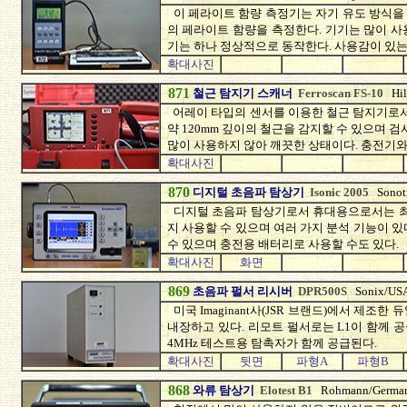
이 페라이트 함량 측정기는 자기 유도 방식을
의 페라이트 함량을 측정한다. 기기는 많이 
기는 하나 정상적으로 동작한다. 사용감이 있는
확대사진
871
철근 탐지기 스캐너
Ferroscan FS-10
Hil
어레이 타입의 센서를 이용한 철근 탐지기로서
약 120mm 깊이의 철근을 감지할 수 있으며 
많이 사용하지 않아 깨끗한 상태이다. 충전기와
확대사진
870
디지털 초음파 탐상기
Isonic 2005
Sonot
디지털 초음파 탐상기로서 휴대용으로서는 최상
지 사용할 수 있으며 여러 가지 분석 기능이 있
수 있으며 충전용 배터리로 사용할 수도 있다.
확대사진
화면
869
초음파 펄서 리시버
DPR500S
Sonix/US
미국 Imaginant사(JSR 브랜드)에서 제조한 
내장하고 있다. 리모트 펄서로는 L1이 함께 
4MHz 테스트용 탐촉자가 함께 공급된다.
확대사진
뒷면
파형A
파형B
868
와류 탐상기
Elotest B1
Rohmann/Germa