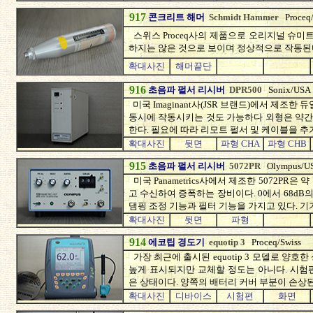
917
콘크리트 해머
Schmidt Hammer
Proceq
스위스 Proceq사의 제품으로 오리지널 슈미
하지는 않은 것으로 보이며 정상적으로 작동된다. 
확대사진
해머끝단
916
초음파 펄서 리시버
DPR500
Sonix/USA
미국 Imaginant사(JSR 브랜드)에서 제조한 
동시에 작동시키는 것도 가능하다 외형은 약간
한다. 필요에 따라 리모트 펄서 및 케이블을 추
확대사진
뒷면
파형 CHA
파형 CHB
915
초음파 펄서 리시버
5072PR
Olympus/U
미국 Panametrics사에서 제조한 5072PR은
고 수신하여 증폭하는 장비이다. 0에서 68dB
댐핑 조정 기능과 필터 기능을 가지고 있다. 
확대사진
뒷면
파형
914
에코팁 경도기
equotip 3
Proceq/Swiss
가장 최근에 출시된 equotip 3 모델로 양
높게 표시되지만 교체할 정도는 아니다. 시험
은 상태이다. 양쪽의 배터리 커버 부분이 손상
확대사진
디바이스
시험편
화면