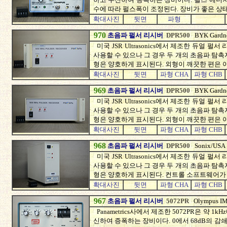
수에 따라 펄스폭이 조정된다. 장비가 좋은 상
확대사진
뒷면
파형
970
초음파 펄서 리시버
DPR500
BYK Gardn
미국 JSR Ultrasonics에서 제조한 듀얼 펄서
사용할 수 있으나 그 경우 두 개의 초음파 탐촉자
형은 양호하게 표시된다. 외형이 깨끗한 편은 아니며
확대사진
뒷면
파형 CHA
파형 CHB
969
초음파 펄서 리시버
DPR500
BYK Gardn
미국 JSR Ultrasonics에서 제조한 듀얼 펄서
사용할 수 있으나 그 경우 두 개의 초음파 탐촉자
형은 양호하게 표시된다. 외형이 깨끗한 편은 아니며
확대사진
뒷면
파형 CHA
파형 CHB
968
초음파 펄서 리시버
DPR500
Sonix/USA
미국 JSR Ultrasonics에서 제조한 듀얼 펄서
사용할 수 있으나 그 경우 두 개의 초음파 탐촉자
형은 양호하게 표시된다. 컨트롤 소프트웨어가 
확대사진
뒷면
파형 CHA
파형 CHB
967
초음파 펄서 리시버
5072PR
Olympus I
Panametrics사에서 제조한 5072PR은 약 
신하여 증폭하는 장비이다. 0에서 68dB의 감