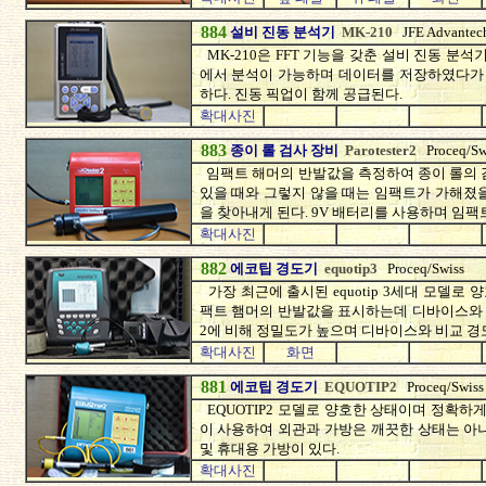
884
설비 진동 분석기
MK-210
JFE Advantec
MK-210은 FFT 기능을 갖춘 설비 진동 분
에서 분석이 가능하며 데이터를 저장하였다가 
하다. 진동 픽업이 함께 공급된다.
확대사진
883
종이 롤 검사 장비
Parotester2
Proceq/Sw
임팩트 해머의 반발값을 측정하여 종이 롤의 
있을 때와 그렇지 않을 때는 임팩트가 가해졌
을 찾아내게 된다. 9V 배터리를 사용하며 임팩
확대사진
882
에코팁 경도기
equotip3
Proceq/Swiss
가장 최근에 출시된 equotip 3세대 모델
팩트 햄머의 반발값을 표시하는데 디바이스와 
2에 비해 정밀도가 높으며 디바이스와 비교 경도
확대사진
화면
881
에코팁 경도기
EQUOTIP2
Proceq/Swiss
EQUOTIP2 모델로 양호한 상태이며 정확하
이 사용하여 외관과 가방은 깨끗한 상태는 아니
및 휴대용 가방이 있다.
확대사진