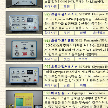
스를 입력하여야 한다. 무게는 약 8.3kg이다.
확대사진
뒷면
929
초음파 펄서 리시버
5073PR
Olympus I
미국 Olympus IMS사에서(현재는 Evident사
하는 초음파를 발생하고 수신하여 증폭하는 장비이다. 
핑 조정 기능과 필터 기능을 가지고 있다. #92
확대사진
뒷면
파형
송신펄스
928
초음파 프리앰프
5662
Panametrics/USA
0.5-5MHz의 주파수 대역을 처리하는 프리앰
서 신호를 증폭하며 먼 거리로 송신하는데 사용
서 쉽게 이동하며 사용하는데 적합하다.
확대사진
뒷면
브로셔
927
초음파 펄서 리시버
5073PR
Olympus-I
미국 Olympus-IMS사에서 제조한 5073PR
하고 수신하여 증폭하는 장비이다. pulse rise
터 기능을 가지고 있다. 기기의 외관과 성능이
확대사진
뒷면
파형
926
에코팁 경도기
Equotip 2
Proceq/Swiss
Equotip 2 모델로 양호한 상태이며 정확
으로 깨끗한 편이며 모든 부속품이 갖추어져 
이 많이 남아 있지는 않다. 그럼에도 휴대용 가