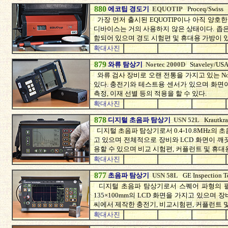
880
에코팁 경도기
EQUOTIP
Proceq/Swiss
가장 먼저 출시된 EQUOTIP이나 아직 양
디바이스는 거의 사용하지 않은 상태이다. 좁은
함되어 있으며 경도 시험편 및 휴대용 가방이 있
확대사진
879
와류 탐상기
Nortec 2000D
Staveley/US
와류 검사 장비로 오랜 전통을 가지고 있는 No
있다. 충전기와 테스트용 센서가 있으며 화면
측정, 이재 선별 등의 적용을 할 수 있다.
확대사진
878
디지털 초음파 탐상기
USN 52L
Krautkr
디지털 초음파 탐상기로서 0.4-10.8MHz의 초음
고 있으며 전체적으로 장비와 LCD 화면이 깨
용할 수 있으며 비교 시험편, 커플런트 및 휴대
확대사진
877
초음파 탐상기
USN 58L
GE Inspection 
디지털 초음파 탐상기로서 스퀘어 파형의 펄
135×100mm의 LCD 화면을 가지고 있으며
씨에서 제작한 충전기, 비교시험편, 커플런트 
확대사진