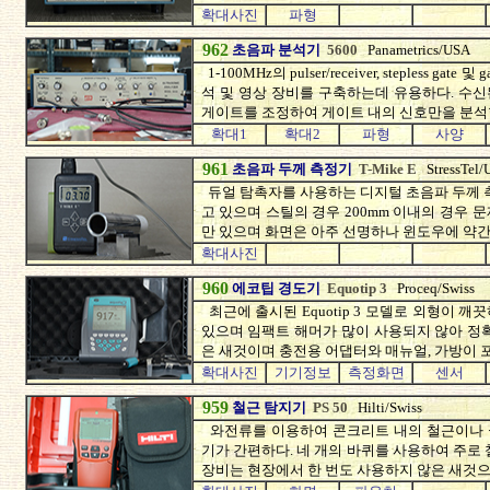
확대사진
파형
962
초음파 분석기
5600
Panametrics/USA
1-100MHz의 pulser/receiver, stepless g
석 및 영상 장비를 구축하는데 유용하다. 수
게이트를 조정하여 게이트 내의 신호만을 분석할
확대1
확대2
파형
사양
961
초음파 두께 측정기
T-Mike E
StressTel
듀얼 탐촉자를 사용하는 디지털 초음파 두께 측
고 있으며 스틸의 경우 200mm 이내의 경우 문
만 있으며 화면은 아주 선명하나 윈도우에 약간
확대사진
960
에코팁 경도기
Equotip 3
Proceq/Swiss
최근에 출시된 Equotip 3 모델로 외형이 
있으며 임팩트 해머가 많이 사용되지 않아 정
은 새것이며 충전용 어댑터와 매뉴얼, 가방이 
확대사진
기기정보
측정화면
센서
959
철근 탐지기
PS 50
Hilti/Swiss
와전류를 이용하여 콘크리트 내의 철근이나 
기가 간편하다. 네 개의 바퀴를 사용하여 주로
장비는 현장에서 한 번도 사용하지 않은 새것으