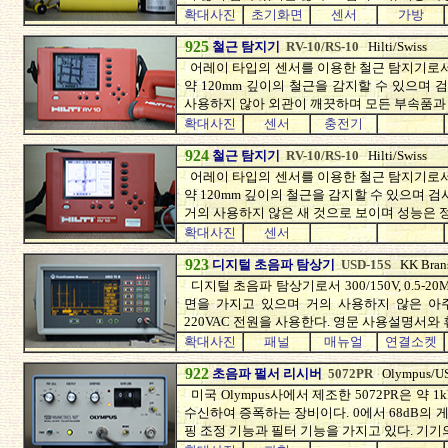
확대사진
초기화면
센서
가방
925
철근 탐지기
RV-10/RS-10
Hilti/Swiss
어레이 타입의 센서를 이용한 철근 탐지기로서
약 120mm 깊이의 철근을 감지할 수 있으며 
사용하지 않아 외관이 깨끗하며 모든 부속품과 
확대사진
센서
충전기
924
철근 탐지기
RV-10/RS-10
Hilti/Swiss
어레이 타입의 센서를 이용한 철근 탐지기로서
약 120mm 깊이의 철근을 감지할 수 있으며 
거의 사용하지 않은 새 것으로 보이며 성능은 
확대사진
센서
923
디지털 초음파 탐상기
USD-15S
KK Bran
디지털 초음파 탐상기로서 300/150V, 0.5-20
면을 가지고 있으며 거의 사용하지 않은 아주
220VAC 전원을 사용한다. 영문 사용설명서와 
확대사진
패널
매뉴얼
연결소켓
922
초음파 펄서 리시버
5072PR
Olympus/U
미국 Olympus사에서 제조한 5072PR은 약
수신하여 증폭하는 장비이다. 0에서 68dB의 
핑 조정 기능과 필터 기능을 가지고 있다. 기