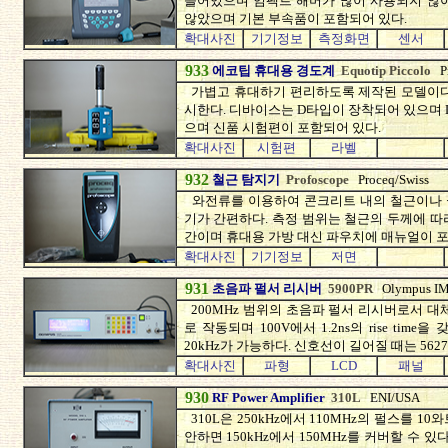
들어있으며 임팩트 해머가 많이 사용되지 않아
않았으며 기본 부속품이 포함되어 있다.
확대사진
기기정보
측정화면
센서
933
에코팁 휴대용 경도계
Equotip Piccolo
P
가볍고 휴대하기 편리하도록 제작된 모델이다.
시한다. 디바이스는 D타입이 장착되어 있으며 L
으며 신품 시험편이 포함되어 있다.
확대사진
시험편
라벨
932
철근 탐지기
Profoscope
Proceq/Swiss
와전류를 이용하여 콘크리트 내의 철근이나 
기가 간편하다. 측정 범위는 철근의 두께에 따
간이며 휴대용 가방 대신 파우치에 매뉴얼이 포
확대사진
기기정보
저면
931
초음파 펄서 리시버
5900PR
Olympus I
200MHz 범위의 초음파 펄서 리시버로서 대
로 작동되며 100V에서 1.2ns의 rise time
20kHz가 가능하다. 신호선이 길어질 때는 56
확대사진
파형
LCD
패널
930
RF Power Amplifier
310L
ENI/USA
310L은 250kHz에서 110MHz의 펄스를 
안하면 150kHz에서 150MHz를 커버할 수 있다. 