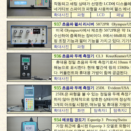
작동되고 세팅 상태가 선명한 LCD에 디스플레
네거티브 스파이크 파형을 사용하며 펄스 에너지
확대사진
파형
LCD
패널
937
초음파 펄서 리시버
5072PR
Olympus/U
미국 Olympus사에서 제조한 5072PR은 약
수신하여 증폭하는 장비이다. 0에서 68dB의 
핑 조정 기능과 필터 기능을 가지고 있다. 기
확대사진
파형
936
초음파 두께 측정기
CL3
KrautKramer/U
휴대용 정밀 초음파 두께 측정기로서 10mm 이하
해능으로 표시한다. 현재 빨간색 링의 15MH
다. 커플런트와 휴대용 가방이 함께 공급된다.
확대사진
935
초음파 두께 측정기
25DL
Evident/USA
25DL은 파형을 볼 수 있는 정밀용 두께 측정기
하지 않아 전체적으로 양호한 상태이며 정상적으
3개의 아크릴 시험편, 매뉴얼 및 휴대용 가방이
확대사진
화면
탐촉자1
탐촉자2
934
에코팁 경도기
Equotip 3
Proceq/Swiss
가장 최근에 출시된 Equotip 3 모델로 외